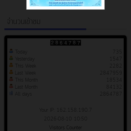
จำนวนเข้าชม
Today
735
Yesterday
1547
This Week
2282
Last Week
2847959
This Month
18534
Last Month
84132
All days
2864787
Your IP: 162.158.190.7
2026-08-10 10:50
Visitors Counter