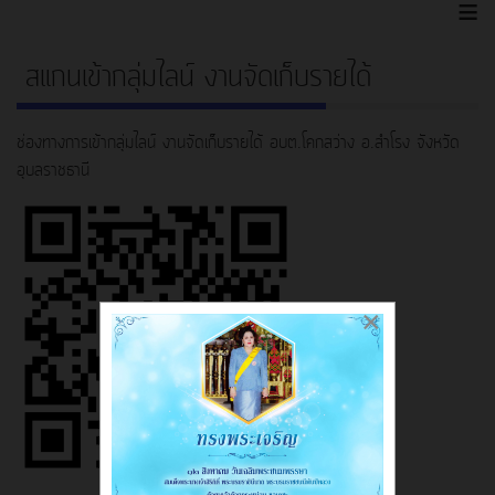
≡
สแกนเข้ากลุ่มไลน์ งานจัดเก็บรายได้
ช่องทางการเข้ากลุ่มไลน์ งานจัดเก็บรายได้ อบต.โคกสว่าง อ.สำโรง จังหวัด
อุบลราชธานี
×