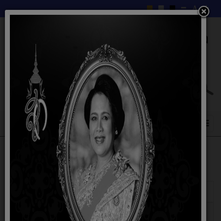
แสดง
#
ชื่อ
ผู้เขียน
ฮิต
ข้อบัญญัติตำบล
เขียนโดย nathaporn
ฮิต: 794