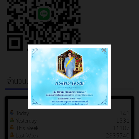
×
จำนวนเข้าชม
Today
141
Yesterday
1531
This Week
11107
Last Week
2835740