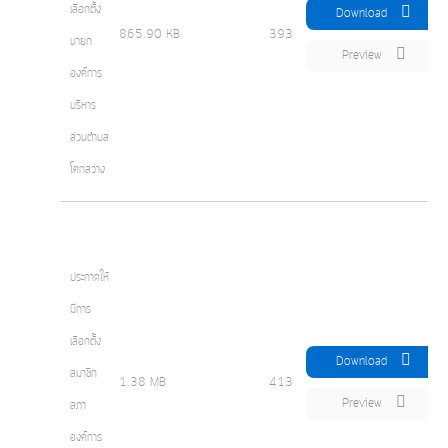
เลือกตั้ง
Download
865.90 KB
393
นายก
Preview
องค์การ
บริหาร
ส่วนตำบล
โคกสว่าง
ประกาศให้
มีการ
เลือกตั้ง
Download
สมาชิก
1.38 MB
413
Preview
สภา
องค์การ