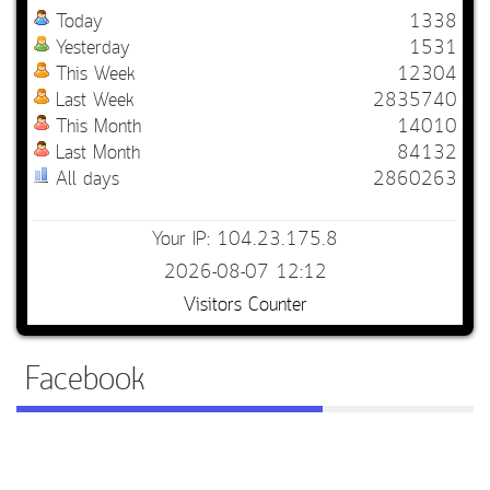
Today
1338
Yesterday
1531
This Week
12304
Last Week
2835740
This Month
14010
Last Month
84132
All days
2860263
Your IP: 104.23.175.8
2026-08-07 12:12
Visitors Counter
Facebook