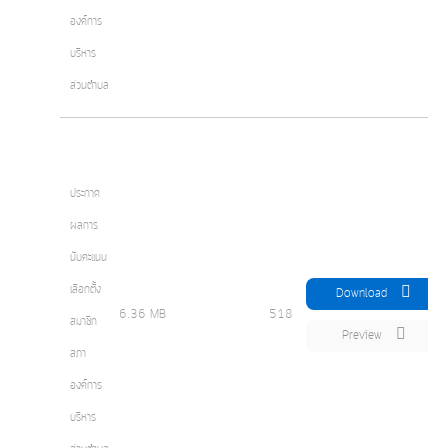
องค์การ
บริหาร
ส่วนตำบล
ประกาศ
ผลการ
นับคะแนน
เลือกตั้ง
Download
6.36 MB
518
สมาชิก
Preview
สภา
องค์การ
บริหาร