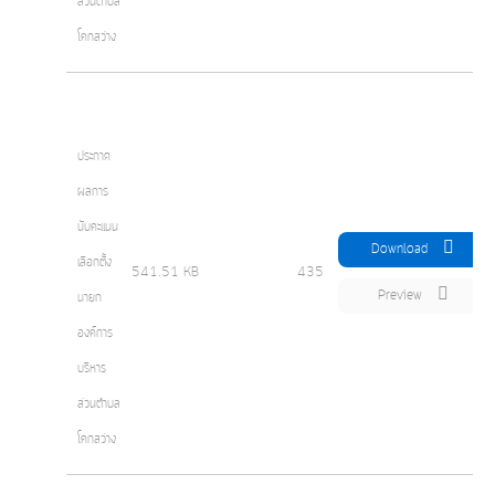
ส่วนตำบล
โคกสว่าง
ประกาศ
ผลการ
นับคะแนน
Download
เลือกตั้ง
541.51 KB
435
Preview
นายก
องค์การ
บริหาร
ส่วนตำบล
โคกสว่าง