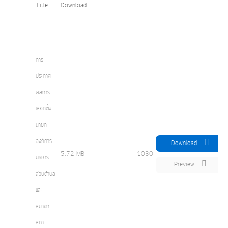
Title
Download
การ
ประกาศ
ผลการ
เลือกตั้ง
นายก
องค์การ
Download
5.72 MB
1030
บริหาร
Preview
ส่วนตำบล
และ
สมาชิก
สภา