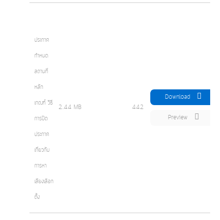
ประกาศ
กำหนด
สถานที่
หลัก
Download
เกณฑ์ วิธี
2.44 MB
442
Preview
การปิด
ประกาศ
เกี่ยวกับ
การหา
เสียงเลือก
ตั้ง