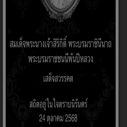
โทรสาร 045 210723-4
Email : saraban@khoksawangubon
.go.th
Facebook : อบต.โคกสว่าง อ.สำโรง จ.อุบลราชธานี
Line OA : @382mylkn
นายโพธิ์ นามฮุง นายกองค์การบริหารส่วนตำบลโคกสว่าง
087 8690429
นายวิไล เกณทวี รองนายกองค์การบริหารส่วนตำบลโคกสว่าง
093 5054958
นายสุวรรณ สอนอาจ รองนายกองค์การบริหารส่วนตำบลโคกสว่าง
097 0714119
แผนที่