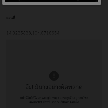
แผนที่
14.9235838,104.8718654
อ๊ะ! มีบางอย่างผิดพลาด
หน้านี้ไม่ได้โหลด Google Maps อย่างถูกต้อง ดูคอนโซล
JavaScript สำหรับรายละเอียดทางเทคนิค