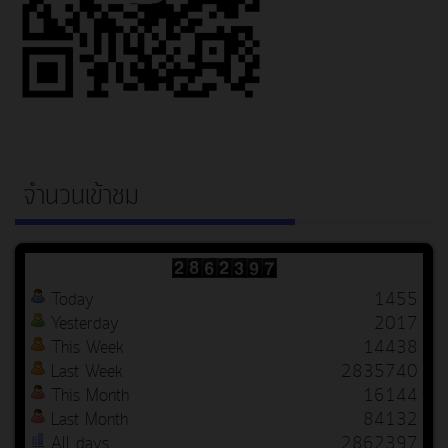
จำนวนเข้าชม
Today
1455
Yesterday
2017
This Week
14438
Last Week
2835740
This Month
16144
Last Month
84132
All days
2862397