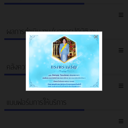
≡
ผลการดำเนินงาน/ผลการปฏิบัติงาน
×
≡
คลังความรู้
≡
แบบฟอร์มการให้บริการ
≡